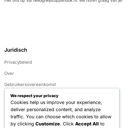
met ons op via
hello@wijstoppenook.nl
. We horen graag van je!
Juridisch
Privacybeleid
Over
Gebruikersovereenkomst
Bereik ons
We respect your privacy
Cookies help us improve your experience,
Cookiebeleid
deliver personalized content, and analyze
traffic. You can choose which cookies to allow
Categorieën
by clicking
Customize
. Click
Accept All
to