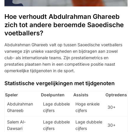
Hoe verhoudt Abdulrahman Ghareeb
zich tot andere beroemde Saoedische
voetballers?
Abdulrahman Ghareeb valt op tussen Saoedische voetballers
vanwege zijn unieke vaardigheden en bijdragen aan zowel
club- als internationale teams. Zijn prestatiemetrics en
prestaties plaatsen hem in een competitieve positie naast
opmerkelijke tijdgenoten in de sport.
Statistische vergelijkingen met tijdgenoten
Speler
Doelpunten
Assists
Optredens
Abdulrahman
Lage dubbele
Hoge enkele
30+
Ghareeb
cijfers
cijfers
Salem Al-
Lage dubbele
Lage dubbele
30+
Dawsari
cijfers
cijfers