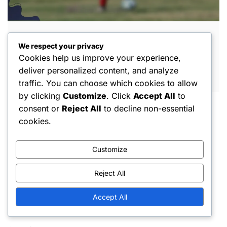
Abdullah Al-Mayouf: Opmerkelijke
We respect your privacy
reddingen, Carrièremijlpalen,
Cookies help us improve your experience,
Teambijdragen
deliver personalized content, and analyze
FEB 19, 2026
traffic. You can choose which cookies to allow
by clicking
Customize
. Click
Accept All
to
consent or
Reject All
to decline non-essential
cookies.
Customize
Juridisch
Reject All
Privacybeleid
Accept All
Over