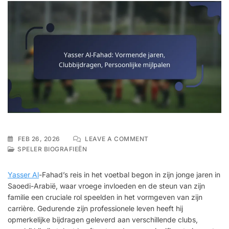
ON
FEB 26, 2026
LEAVE A COMMENT
YASSER
SPELER BIOGRAFIEËN
AL-
FAHAD:
Yasser Al
-Fahad’s reis in het voetbal begon in zijn jonge jaren in
VORMENDE
Saoedi-Arabië, waar vroege invloeden en de steun van zijn
JAREN,
familie een cruciale rol speelden in het vormgeven van zijn
CLUBBIJDRAGEN,
PERSOONLIJKE
carrière. Gedurende zijn professionele leven heeft hij
MIJLPALEN
opmerkelijke bijdragen geleverd aan verschillende clubs,